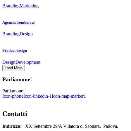
Branding
Marketing
Agenzia Tombolato
Branding
Design
Product design
Design
Development
Load More
Parliamone!
Parliamone!
Icon-phone
Icon-linkedin-1
Icon-map-marker1
Contatti
Indirizzo:
XX Settembre 29/A Villatora di Saonara, Padova.